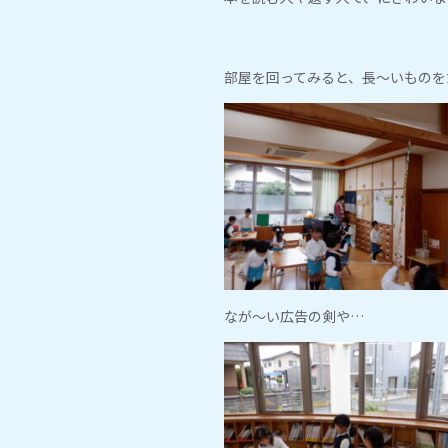
部屋を回ってみると、長～いものを
なが～い広告の剣や…