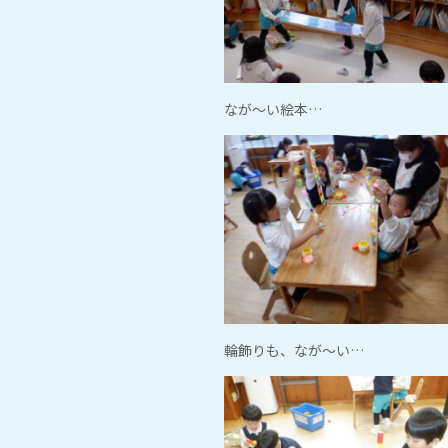
なが～い絵本…
輪飾りも、なが～い…