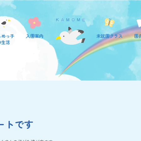
もめっ子
入園案内
未就園クラス
園
の生活
ートです